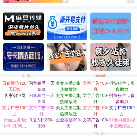
日租微信120/
闲鱼租号一天
美女主播定制
文字广告100/
抖快粉丝，多
天日结
200
热舞放送
月
多助力
客家创业网
闲鱼租号一天
美女主播定制
文字广告100/
抖快粉丝，多
200
热舞放送
月
多助力
文字广告100/
文字广告100/
美女主播定制
文字广告100/
文字广告100/
月
月
热舞放送
月
月
粉丝业务/吸
0投入日200-
企业微信200/
文字广告100/
91老司机影视
粉引流/网赚
300
天
月
小说动漫破解
项目/低价会
版