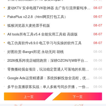
麦动KTV 安卓电视TVK歌神器 去广告引流弹窗纯净版下载
08-07
PakePlus v2.2.8（html网页打包工具）
08-07
狐猴浏览器大麦抢票手机版
08-07
All tools所有工具v5.4 全能实用工具箱 高级版
08-07
电工仿真软件v8.9.0 电工学习与实操的软件工具
08-07
好图欣赏-Bangni邦尼 永劫无间 胡桃
08-06
2026俄系跨境店铺陪跑营：深耕OZON与WB平台，掌握起店选品广告全套落地打法
08-06
零撸搬砖掘金项目，玩法稳定普通人可落地的长期副业，月收益轻松10000+
08-06
Google Ads运营精通课：系统拆解投放全流程，优化账户提升广告投产回报率
08-06
多平台直播获客实战：单人多账号同步开播，一份时间撬动多渠道精准流量
08-06
上一页
下一页