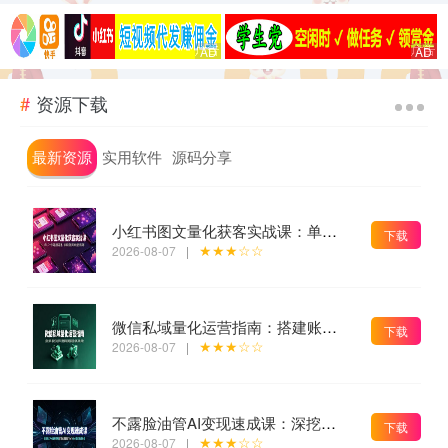
资源下载
最新资源
实用软件
源码分享
小红书图文量化获客实战课：单人二十台设备矩阵搭建，标准化流程高效批量引流获客
下载
★★★☆☆
2026-08-07
|
微信私域量化运营指南：搭建账号基建打造热号，脱敏风控规避运营各类高危风险
下载
★★★☆☆
2026-08-07
|
不露脸油管AI变现速成课：深挖高CPM盈利领域，零出镜打造YouTube稳定收益账号
下载
★★★☆☆
2026-08-07
|