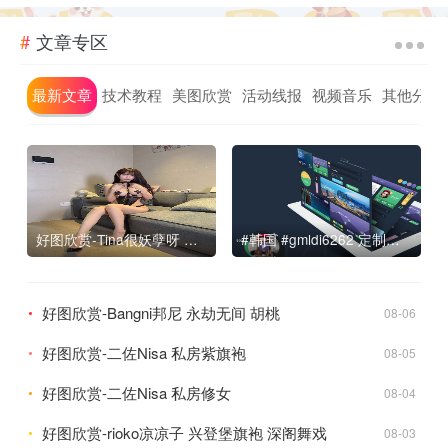
文章专区
最新文章
技术教程
美图欣赏
活动线报
视频音乐
其他分享
好图欣赏-Tina很妖孽呀 定制视图
#韩国 #gmldi6262 定制福利
好图欣赏-Bangni邦尼 永劫无间 胡桃
08-06
好图欣赏-二佐Nisa 私房紫旗袍
08-05
好图欣赏-二佐Nisa 私房修女
08-04
好图欣赏-rioko凉凉子 兴登堡旗袍 深阁舞戏
08-03