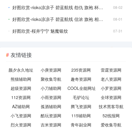
好图欣赏-rioko凉凉子 碧蓝航线 怨仇 旗袍 杯盏盈芳华
08-02
好图欣赏-rioko凉凉子 碧蓝航线 信浓 旗袍 相融一梦
08-01
好图欣赏-桜井宁宁 魅魔银纹
07-31
好图欣赏-小仓千代w 源赖光僵尸娘
07-30
友情链接
好图欣赏-奈汐酱nice&奶桃 夏纪
07-29
好图欣赏-奈汐酱nice 可可奶昔
07-27
颜夕永久地址
小庚资源网
235资源网
雷霆资源网
#韩国 #BJ #woohankyung热舞视频
07-27
熊猫辅助网
聚收集导航
趣奇资源网
老八资源网
超级资源网
小刀辅助网
COOL全能网址导航
小罗资源网
好图欣赏-浅安安 妙龄太太
07-26
112资源网
小雨资源网
毛驴论坛
全球资源网
好图欣赏-阿半今天很开心 可畏巫女
07-24
AZ辅助网
孤酒辅助网
腾飞资源网
技术黑客导航
好图欣赏-Natsuko夏夏子 NIKKE 露姬 倒霉兔
07-23
小飞资源网
酷玩资源网
115辅助网
52线报网
烈火资源网
吉米资源网
青年副业网
爱收集导航
#韩国 #BJ #gmldi6262 最新定制福利
07-23