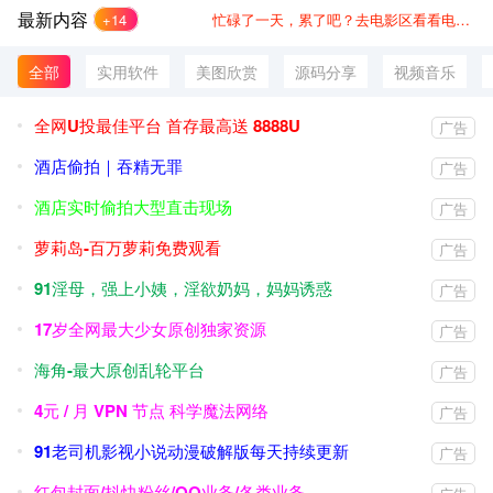
员
最新内容
+14
忙碌了一天，累了吧？去电影区看看电影，放松下吧！
全部
实用软件
美图欣赏
源码分享
视频音乐
全网U投最佳平台 首存最高送 8888U
广告
酒店偷拍｜吞精无罪
广告
酒店实时偷拍大型直击现场
广告
萝莉岛-百万萝莉免费观看
广告
91淫母，强上小姨，淫欲奶妈，妈妈诱惑
广告
17岁全网最大少女原创独家资源
广告
海角-最大原创乱轮平台
广告
4元 / 月 VPN 节点 科学魔法网络
广告
91老司机影视小说动漫破解版每天持续更新
广告
红包封面/抖快粉丝/QQ业务/各类业务