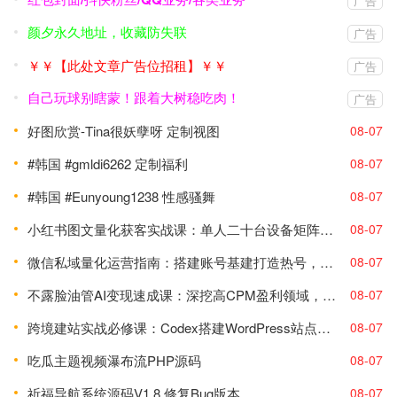
广告
颜夕永久地址，收藏防失联
广告
￥￥【此处文章广告位招租】￥￥
广告
自己玩球别瞎蒙！跟着大树稳吃肉！
广告
好图欣赏-Tina很妖孽呀 定制视图
08-07
#韩国 #gmldi6262 定制福利
08-07
#韩国 #Eunyoung1238 性感骚舞
08-07
小红书图文量化获客实战课：单人二十台设备矩阵搭建，标准化流程高效批量引流获客
08-07
微信私域量化运营指南：搭建账号基建打造热号，脱敏风控规避运营各类高危风险
08-07
不露脸油管AI变现速成课：深挖高CPM盈利领域，零出镜打造YouTube稳定收益账号
08-07
跨境建站实战必修课：Codex搭建WordPress站点，关键词外链打造谷歌流量阵地
08-07
吃瓜主题视频瀑布流PHP源码
08-07
祈福导航系统源码V1.8 修复Bug版本
08-07