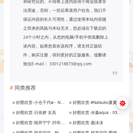
和研究目的。不得将上述内容用于商业或者非
法用途，否则，一切后果请用户自负，我们不
保证内容的长久可用性，通过使用本站内容随
之而来的风险与本站无关，您必须在下载后的
24个小时之内，从您的电脑/手机中彻底删除上
述内容。如果您喜欢该程序，请支持正版软
件，购买注册，得到更好的正版服务。侵删请
致信E-mail： 3301218873@qq.com
同类推荐
好图欣赏-小仓千代w - Nikke胜利女神 蕾贝儿
好图欣赏-#Natsuko夏夏子 碧蓝航线 柴郡婚纱
好图欣赏-日奈娇 女高
好图欣赏-水淼aqua - 03. 简 · 杜
好图欣赏-桜井宁宁 25年12月自拍
好图欣赏-蠢沫沫
好图欣赏-桜井宁宁 - 粉粉大白兔
好图欣赏-桜井宁宁 围裙厨房（预览）