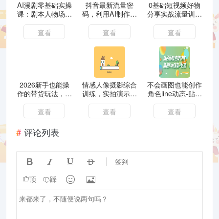
AI漫剧零基础实操
抖音最新流量密
0基础短视频好物
课：剧本人物场景
码，利用AI制作各
分享实战流量训练
分镜全教学，AI生
种角色唱歌视频
营，从0-1成为好
片配音剪辑一站式
（包含详细的音频
物分享实战达人
查看
查看
查看
落地
制作教程）
2026新手也能操
情感人像摄影综合
不会画图也能创作
作的带货玩法，用
训练，实拍演示从
角色line动态-贴图
这个方法零门槛，
0开始学人像摄影
【画质高清】
轻松月入10000+
（24节）
查看
查看
查看
评论列表




签到


顶
踩