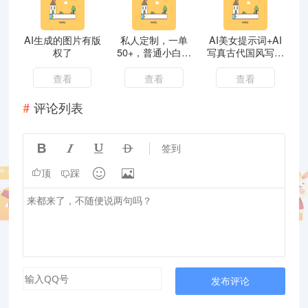
AI生成的图片有版
私人定制，一单
AI美女提示词+AI
权了
50+，普通小白都
写真古代国风写实
可上手操作
民族服饰艺术美女
素材
查看
查看
查看
评论列表




签到


顶
踩
发布评论