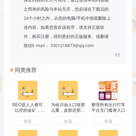
之而来的风险与本站无关，您必须在下载后的
24个小时之内，从您的电脑/手机中彻底删除上
述内容。如果您喜欢该程序，请支持正版软
件，购买注册，得到更好的正版服务。侵删请
致信E-mail： 3301218873@qq.com
同类推荐
SEO是人人都可
为啥川渝人口味那
整理所有出行打车
以挖的金矿，
么重，皮肤还那么
平台无门槛劵入口
SEO终极算法第
好？
四部！
查看
查看
查看