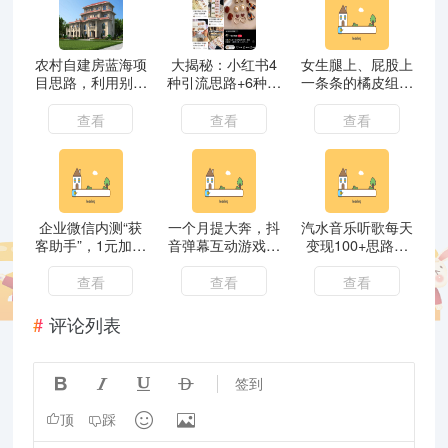
农村自建房蓝海项
大揭秘：小红书4
女生腿上、屁股上
目思路，利用别墅
种引流思路+6种安
一条条的橘皮组织
图纸设计去变现，
全导流方法
是怎么来的？
冷门刚需项目分享
查看
查看
查看
给你！
企业微信内测“获
一个月提大奔，抖
汽水音乐听歌每天
客助手”，1元加一
音弹幕互动游戏直
变现100+思路，
个客户
播玩法
第一时间入局抓住
风口
查看
查看
查看
评论列表




签到


顶
踩