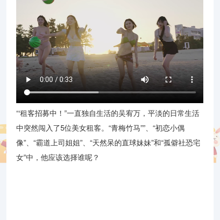
“‘租客招募中！”一直独自生活的吴宥万，平淡的日常生活
中突然闯入了5位美女租客。“青梅竹马””、“初恋小偶
像”、“霸道上司姐姐”、“天然呆的直球妹妹”和“孤僻社恐宅
女”中，他应该选择谁呢？