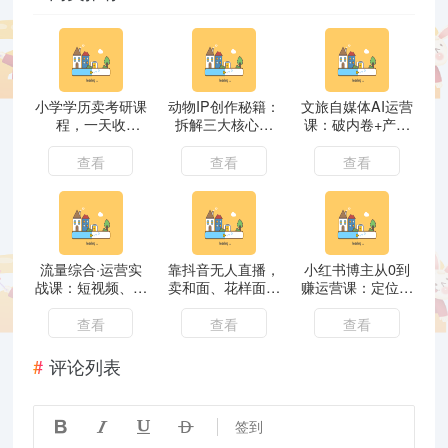
小学学历卖考研课
动物IP创作秘籍：
文旅自媒体AI运营
程，一天收
拆解三大核心技
课：破内卷+产品
5600（附3580G
法，零基础打造高
定价+内容创作+拍
考研合集）
流量萌宠短剧
摄实战
查看
查看
查看
流量综合·运营实
靠抖音无人直播，
小红书博主从0到
战课：短视频、本
卖和面、花样面试
赚运营课：定位选
地生活、个人IP知
教程，小白也能日
题、爆款内容制作
识付费、直播带货
入500+，落地保
与涨粉接广全指南
查看
查看
查看
运营
姆级教程
评论列表




签到