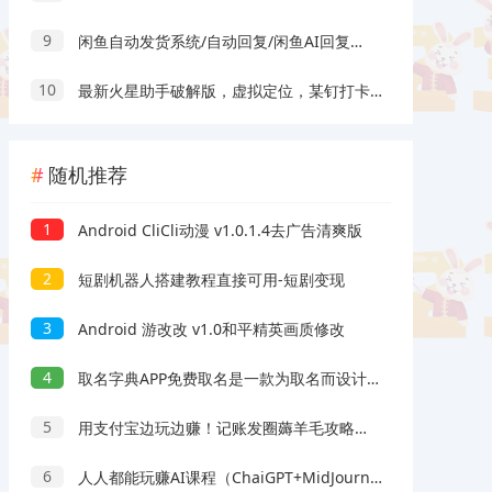
9
闲鱼自动发货系统/自动回复/闲鱼AI回复系统源码
10
最新火星助手破解版，虚拟定位，某钉打卡利器
随机推荐
1
Android CliCli动漫 v1.0.1.4去广告清爽版
2
短剧机器人搭建教程直接可用-短剧变现
3
Android 游改改 v1.0和平精英画质修改
4
取名字典APP免费取名是一款为取名而设计的智能软件
5
用支付宝边玩边赚！记账发圈薅羊毛攻略，每月稳赚50-200元
6
人人都能玩赚AI课程（ChaiGPT+MidJourney）取代您的并不是AI，而是比您更会用AI的人。