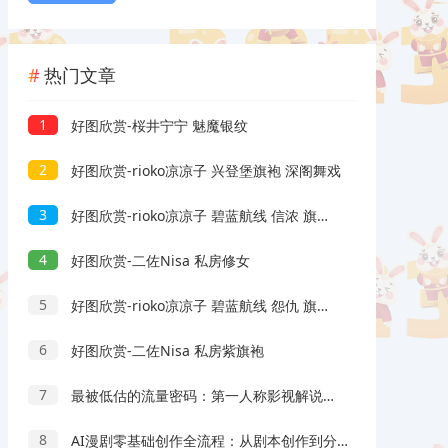
热门文章
1
好图欣赏-桜井宁宁 魅魔银纹
2
好图欣赏-rioko凉凉子 兴登堡旗袍 深阁舞戏
3
好图欣赏-rioko凉凉子 碧蓝航线 信浓 旗袍 相融一梦
4
好图欣赏-二佐Nisa 私房修女
5
好图欣赏-rioko凉凉子 碧蓝航线 怨仇 旗袍 杯盏盈芳华
6
好图欣赏-二佐Nisa 私房紫旗袍
7
最被低估的流量密码：第一人称影视解说，条条爆款100w+！【保姆级教学】
8
AI漫剧零基础创作全流程：从剧本创作到分镜剪辑，全套提示词模板直接落地出片