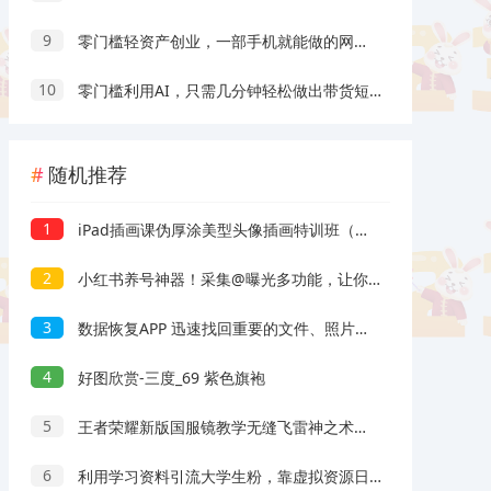
9
零门槛轻资产创业，一部手机就能做的网盘拉新“神级赛道”玩法，简单粗暴月入10000+
10
零门槛利用AI，只需几分钟轻松做出带货短视频，一部手机批量做出精品视频，月入万元
随机推荐
1
iPad插画课伪厚涂美型头像插画特训班（13节视频课）
2
小红书养号神器！采集@曝光多功能，让你轻松涨粉、赚钱翻倍！
3
数据恢复APP 迅速找回重要的文件、照片、视频等数据
4
好图欣赏-三度_69 紫色旗袍
5
王者荣耀新版国服镜教学无缝飞雷神之术打野镜教学节奏思路
6
利用学习资料引流大学生粉，靠虚拟资源日入500+