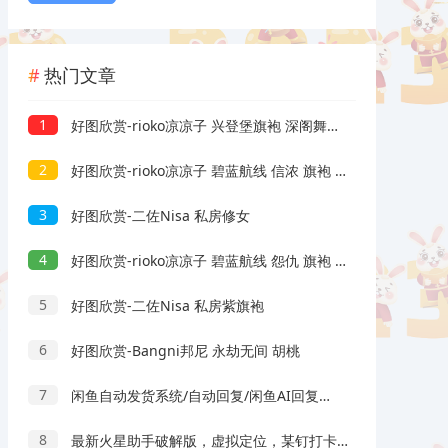
热门文章
1
好图欣赏-rioko凉凉子 兴登堡旗袍 深阁舞戏
2
好图欣赏-rioko凉凉子 碧蓝航线 信浓 旗袍 相融一梦
3
好图欣赏-二佐Nisa 私房修女
4
好图欣赏-rioko凉凉子 碧蓝航线 怨仇 旗袍 杯盏盈芳华
5
好图欣赏-二佐Nisa 私房紫旗袍
6
好图欣赏-Bangni邦尼 永劫无间 胡桃
7
闲鱼自动发货系统/自动回复/闲鱼AI回复系统源码
8
最新火星助手破解版，虚拟定位，某钉打卡利器