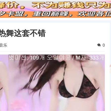
 内衣热舞这套不错
音乐
0