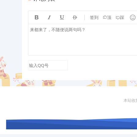





签到
顶
踩
本站收集