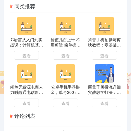
同类推荐
C语言从入门到实
价值几百上千 不
抖音手机拍摄与剪
战课：计算机基础
用剪辑 简单操作
映教程：零基础剪
+语法精讲+项目实
视频号流量分成计
辑、拍摄技巧到账
战，零基础轻松学
划 （实操教程+揭
号运营与变现方法
查看
查看
查看
编程
秘）
闲鱼无货源电商人
安卓手机手游撸
巨量千川投流详细
力喊醒通电话新项
金，单号200+，
实战教学打法：带
目，难度系数非常
超级简单附赠详细
你深入学习千川，
低， 轻松日入一
攻略
投放千川，优化千
查看
查看
查看
两张
川
评论列表