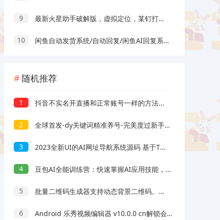
9
最新火星助手破解版，虚拟定位，某钉打卡利器
10
闲鱼自动发货系统/自动回复/闲鱼AI回复系统源码
随机推荐
1
抖音不实名开直播和正常账号一样的方法教程和注意事项分享（自测）
2
全球首发-dy关键词精准养号-完美度过新手期打上标签 无需花费大量时间精力去养号操作，全部交给软件即可完成 针对符合要求视频进行点赞收藏评论等操作成功打上用户标签 养号期间还能进行截留操作
3
2023全新UI的AI网址导航系统源码 基于Thinkphp6框架+视频源码
4
豆包AI全能训练营：快速掌握AI应用技能，从入门到精通从小白成长为AI应用高手
5
批量二维码生成器支持动态背景二维码。用Python编写，因引用了三种二维码的模块
6
Android 乐秀视频编辑器 v10.0.0 cn解锁会员素材