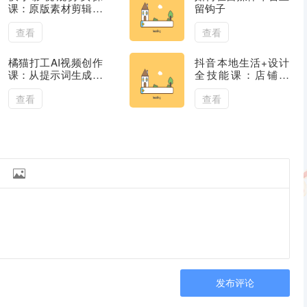
课：原版素材剪辑技
留钩子
巧，电脑端解说类影
视短片完整制作教学
查看
查看
橘猫打工AI视频创作
抖音本地生活+设计
课：从提示词生成到
全技能课：店铺运
剪辑发布，玩转抖音
营，剪映、PS、AI
社媒爆款内容
创作，多场景实操
查看
查看

发布评论