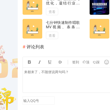
优化，凝结行业精
华/带你抓住流量红
利/最大化ROI(23节)
查看
七分钟快速制作唱歌
MV视频、条条爆
火，0基础也能快速
上手
查看
评论列表





签到
顶
踩