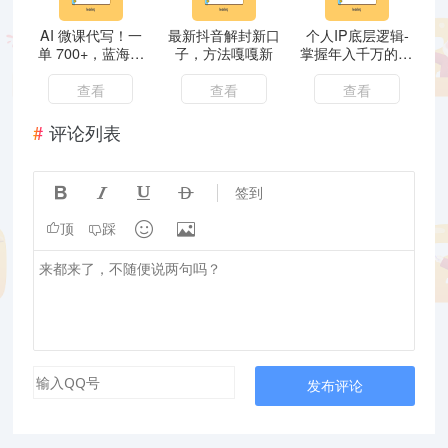
AI 微课代写！一
最新抖音解封新口
个人IP底层逻辑-
单 700+，蓝海赛
子，方法嘎嘎新
掌握年入千万的10
道直接躺赚，送接
个新技能，约会底
单渠道
层IP的打造方法！
查看
查看
查看
评论列表




签到


顶
踩
发布评论