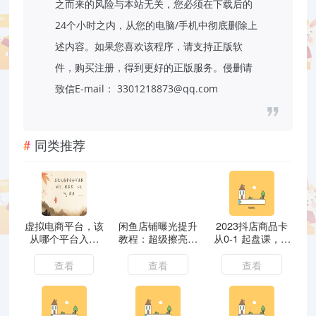
之而来的风险与本站无关，您必须在下载后的
24个小时之内，从您的电脑/手机中彻底删除上
述内容。如果您喜欢该程序，请支持正版软
件，购买注册，得到更好的正版服务。侵删请
致信E-mail： 3301218873@qq.com
同类推荐
虚拟电商平台，该
闲鱼店铺曝光提升
2023抖店商品卡
从哪个平台入手
教程：超级擦亮核
从0-1 起盘课，教
(淘宝、拼多多、
心用法，选品上架
你通投拉满，抖音
小红书)全攻略日
测款优化手把手教
商品卡爆单
查看
查看
查看
入1000！
学