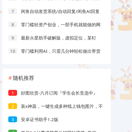
地的长期副业，月收益轻松10000+
闲鱼自动发货系统/自动回复/闲鱼AI回复
7
系统源码
零门槛轻资产创业，一部手机就能做的网
8
盘拉新“神级赛道”玩法，简单粗暴月入10000+
最新火星助手破解版，虚拟定位，某钉
9
打卡利器
零门槛利用AI，只需几分钟轻松做出带货
10
短视频，一部手机批量做出精品视频，月入万元
随机推荐
好图欣赏-六月订阅『学生会长竞选中』
1
脸红的思春期
装x神器，一键生成多种线上钱包图片，不
2
需任何权限，绿色无毒。
安卓证书助手1.2版
3