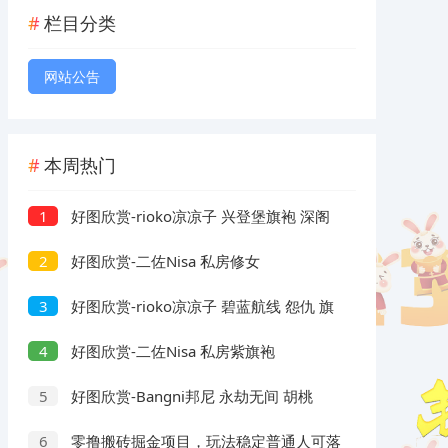
栏目分类
网站公告
本周热门
好图欣赏-rioko凉凉子 兴登堡旗袍 深阁
1
舞戏
好图欣赏-二佐Nisa 私房修女
2
好图欣赏-rioko凉凉子 碧蓝航线 怨仇 旗
3
袍 杯盏盈芳华
好图欣赏-二佐Nisa 私房紫旗袍
4
好图欣赏-Bangni邦尼 永劫无间 胡桃
5
零撸搬砖掘金项目，玩法稳定普通人可落
6