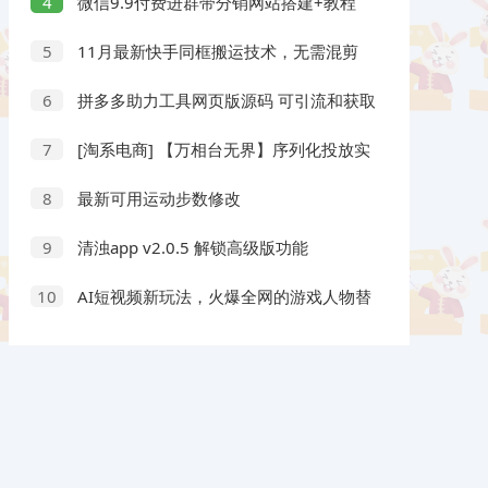
微信9.9付费进群带分销网站搭建+教程
4
11月最新快手同框搬运技术，无需混剪
5
条条出爆款 安卓苹果通用
拼多多助力工具网页版源码 可引流和获取
6
分佣
[淘系电商] 【万相台无界】序列化投放实
7
操18讲线上实战班，全网首推，运营福音
最新可用运动步数修改
8
清浊app v2.0.5 解锁高级版功能
9
AI短视频新玩法，火爆全网的游戏人物替
10
换电影人物搞怪短视频，轻松爆百万播放！