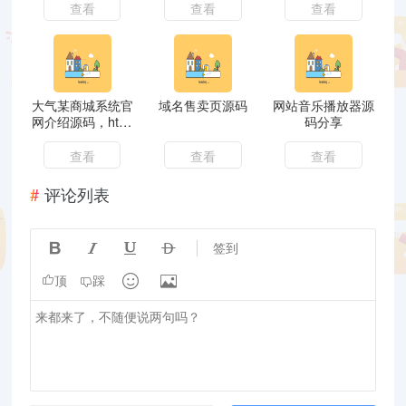
查看
查看
查看
大气某商城系统官
域名售卖页源码
网站音乐播放器源
网介绍源码，html
码分享
源码记事本修改上
传服务器即可
查看
查看
查看
评论列表




签到


顶
踩