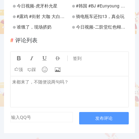
今日视频-虎牙朴允星
#韩国 #BJ #Eunyoung 热舞剪辑
#露鸡 #街射 大咖 大白天 吓着 #美女 了
骑电瓶车还扣13，真会玩
谁饿了，现场挤奶
今日视频-二阶堂红色蝴蝶结视频
评论列表




签到


顶
踩
发布评论