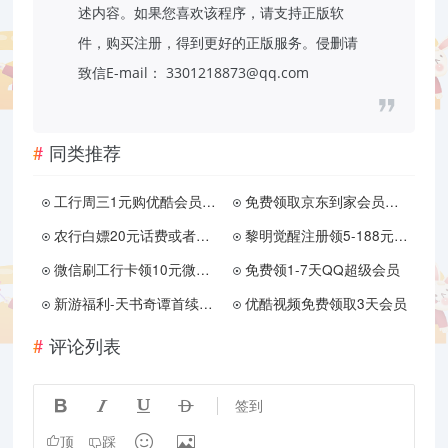
述内容。如果您喜欢该程序，请支持正版软
件，购买注册，得到更好的正版服务。侵删请
致信E-mail： 3301218873@qq.com
同类推荐
工行周三1元购优酷会员月卡
免费领取京东到家会员周卡
农行白嫖20元话费或者实物
黎明觉醒注册领5-188元微信红包 老用户可换区
微信刷工行卡领10元微信立减金
免费领1-7天QQ超级会员
新游福利-天书奇谭首续0.1折
优酷视频免费领取3天会员
评论列表




签到


顶
踩