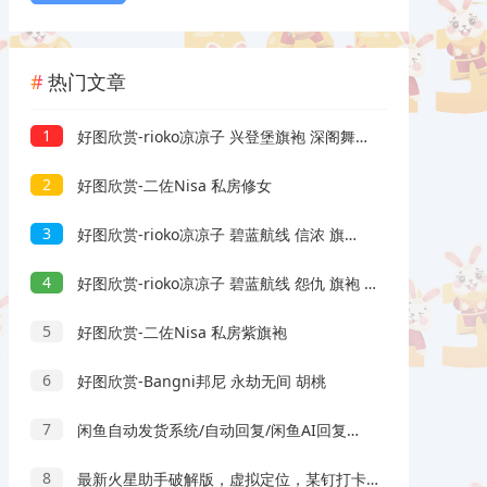
热门文章
1
好图欣赏-rioko凉凉子 兴登堡旗袍 深阁舞戏
2
好图欣赏-二佐Nisa 私房修女
3
好图欣赏-rioko凉凉子 碧蓝航线 信浓 旗袍 相融一梦
4
好图欣赏-rioko凉凉子 碧蓝航线 怨仇 旗袍 杯盏盈芳华
5
好图欣赏-二佐Nisa 私房紫旗袍
6
好图欣赏-Bangni邦尼 永劫无间 胡桃
7
闲鱼自动发货系统/自动回复/闲鱼AI回复系统源码
8
最新火星助手破解版，虚拟定位，某钉打卡利器