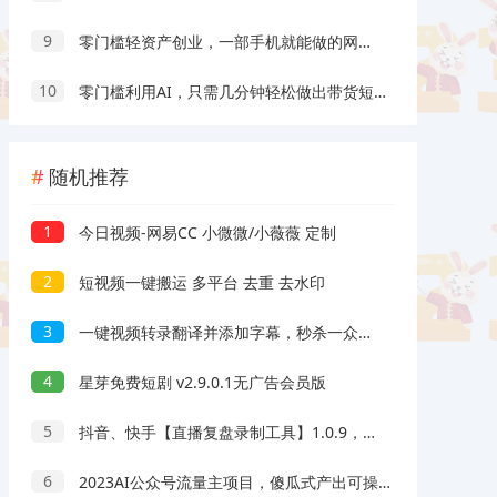
9
零门槛轻资产创业，一部手机就能做的网盘拉新“神级赛道”玩法，简单粗暴月入10000+
10
零门槛利用AI，只需几分钟轻松做出带货短视频，一部手机批量做出精品视频，月入万元
随机推荐
1
今日视频-网易CC 小微微/小薇薇 定制
2
短视频一键搬运 多平台 去重 去水印
3
一键视频转录翻译并添加字幕，秒杀一众付费产品，这也太强了
4
星芽免费短剧 v2.9.0.1无广告会员版
5
抖音、快手【直播复盘录制工具】1.0.9，直播录制
6
2023AI公众号流量主项目，傻瓜式产出可操作一辈子