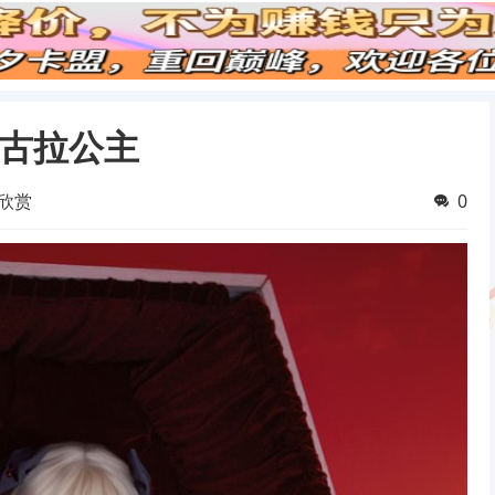
德古拉公主
欣赏
0