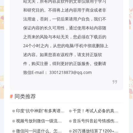
站无关，所有内容及软件的文章仅限用于学习
和研究目的。不得将上述内容用于商业或者非
法用途，否则，一切后果请用户自负，我们不
保证内容的长久可用性，通过使用本站内容随
之而来的风险与本站无关，您必须在下载后的
24个小时之内，从您的电脑/手机中彻底删除上
述内容。如果您喜欢该程序，请支持正版软
件，购买注册，得到更好的正版服务。侵删请
致信E-mail： 3301218873@qq.com
同类推荐
印度“抗中神剧”有多离谱：一人灭一市，直捣紫禁城？
干货！考试人必备的真香网站
视频号放到微信一级流量入口?
音乐号抖音起号情感伤感民谣MV开车视角流泪高清自媒体短视频素材
微信问一问是什么、怎么入驻、SEO引流怎么玩
20万播放结算了1200+？抖音星图，0粉丝入驻接广告，搬运就能有收益！