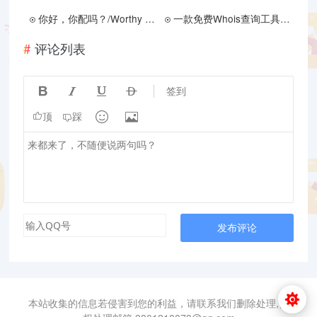
你好，你配吗？/Worthy or Not
一款免费Whois查询工具 - WhoisApe
评论列表




签到


顶
踩
发布评论
本站收集的信息若侵害到您的利益，请联系我们删除处理,侵