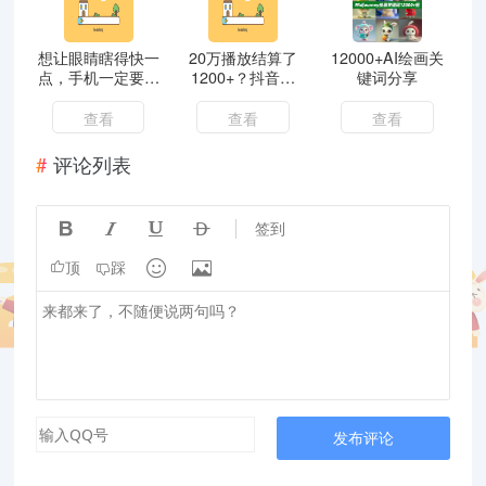
想让眼睛瞎得快一
20万播放结算了
12000+AI绘画关
点，手机一定要这
1200+？抖音星
键词分享
么设置！！！
图，0粉丝入驻接
广告，搬运就能有
查看
查看
查看
收益！
评论列表




签到


顶
踩
发布评论