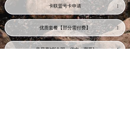
⋆⌁⌁⌁优惠号卡套餐在线申请⌁⌁⌁⋆
卡联盟号卡申请
优质套餐【部分需付费】
号易商城[全国、省内、宽带]
亿点浩卡【全国、省内、宽带】
亿点号推【全国、省内、宽带】