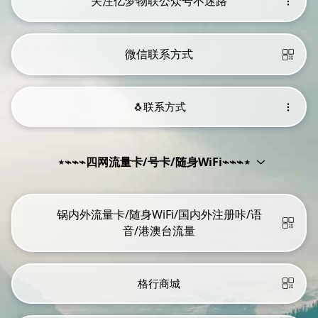
关注亿梦物联公众号不迷路
微信联系方式
🐧联系方式
⋆⌁⌁⌁四网流量卡/号卡/随身WiFi⌁⌁⌁⋆
锅内外流量卡/随身WiFi/国内外注册咔/语
音/港澳台流量
格行商城