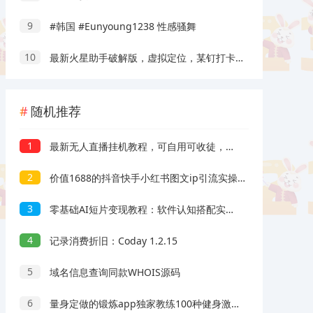
9
#韩国 #Eunyoung1238 性感骚舞
10
最新火星助手破解版，虚拟定位，某钉打卡利器
随机推荐
1
最新无人直播挂机教程，可自用可收徒，收益无上限，一天啥都不干光靠收徒变现5000+
2
价值1688的抖音快手小红书图文ip引流实操课，日引50-100！各大平台已经实战
3
零基础AI短片变现教程：软件认知搭配实操演练，完整流程产出作品稳定获取副业收入
4
记录消费折旧：Coday 1.2.15
5
域名信息查询同款WHOIS源码
6
量身定做的锻炼app独家教练100种健身激励方式