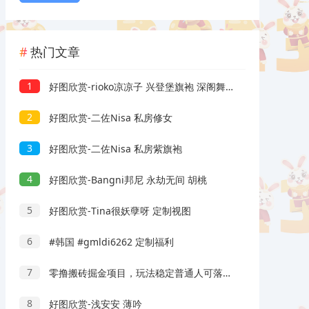
热门文章
1
好图欣赏-rioko凉凉子 兴登堡旗袍 深阁舞戏
2
好图欣赏-二佐Nisa 私房修女
3
好图欣赏-二佐Nisa 私房紫旗袍
4
好图欣赏-Bangni邦尼 永劫无间 胡桃
5
好图欣赏-Tina很妖孽呀 定制视图
6
#韩国 #gmldi6262 定制福利
7
零撸搬砖掘金项目，玩法稳定普通人可落地的长期副业，月收益轻松10000+
8
好图欣赏-浅安安 薄吟