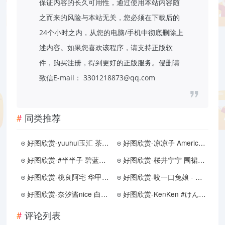
保证内容的长久可用性，通过使用本站内容随
之而来的风险与本站无关，您必须在下载后的
24个小时之内，从您的电脑/手机中彻底删除上
述内容。如果您喜欢该程序，请支持正版软
件，购买注册，得到更好的正版服务。侵删请
致信E-mail： 3301218873@qq.com
同类推荐
好图欣赏-yuuhui玉汇 茶的故事 [115P-0.99GB]（预览）
好图欣赏-凉凉子 American ass（8月16打赏群资源）
好图欣赏-#半半子 碧蓝航线 兴登堡部分内容
好图欣赏-桜井宁宁 围裙厨房（预览）
好图欣赏-桃良阿宅 华甲小僵尸
好图欣赏-咬一口兔娘 - 10月月票特典『欢迎回家』
好图欣赏-奈汐酱nice 白日梦
好图欣赏-KenKen #けん研 – Gold Photobook
评论列表