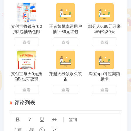
支付宝收钱有奖0
王者荣耀幸运用户
部分人0.88元开豪
撸2包抽纸包邮
抽1~66元红包
华绿钻30天
查看
查看
查看
支付宝每天0元撸
穿越火线领永久装
淘宝app补过期猫
QB 也可变现
备
超卡
查看
查看
查看
评论列表




签到


顶
踩