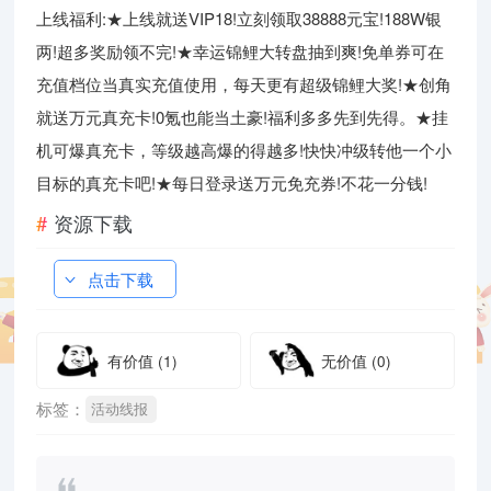
上线福利:★上线就送VIP18!立刻领取38888元宝!188W银
两!超多奖励领不完!★幸运锦鲤大转盘抽到爽!免单券可在
充值档位当真实充值使用，每天更有超级锦鲤大奖!★创角
就送万元真充卡!0氪也能当土豪!福利多多先到先得。★挂
机可爆真充卡，等级越高爆的得越多!快快冲级转他一个小
目标的真充卡吧!★每日登录送万元免充券!不花一分钱!
资源下载
点击下载
有价值
(1)
无价值
(0)
标签：
活动线报