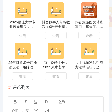
2025最佳大学专
抖音数字人带货教
抖音旅游图文带货
业选择建议，100
程：0粉开橱窗 新
项目，每天半小时
个热门专业解析，
手可做 开启属于
发景点图片日入
推荐、避雷和注意
你的带货之路
500+长期稳定项
查看
查看
查看
的细节
目
25年拼多多全店托
新手逆转手册，
快手视频私信引流
管玩法，矩阵动销
2025风水玄学轻
方法精准粉，当日
裂变玩法如何低风
创业：Deepseek
奏效不用上传视频
险盈利 新手运营
大数据技术 易经
打金引流法日引
查看
查看
查看
秘籍
算法结合游戏玩法
300
评论列表




签到


顶
踩