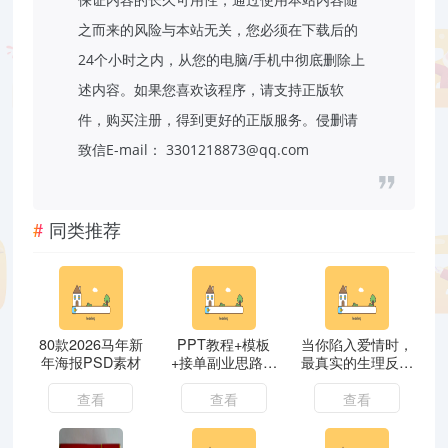
之而来的风险与本站无关，您必须在下载后的
24个小时之内，从您的电脑/手机中彻底删除上
述内容。如果您喜欢该程序，请支持正版软
件，购买注册，得到更好的正版服务。侵删请
致信E-mail： 3301218873@qq.com
同类推荐
80款2026马年新
PPT教程+模板
当你陷入爱情时，
年海报PSD素材
+接单副业思路，
最真实的生理反应
让你轻松入手PPT
是什么？
副业项目
查看
查看
查看