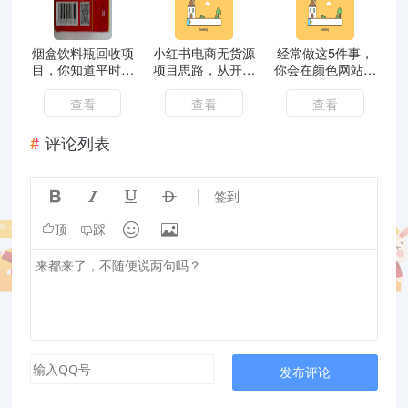
烟盒饮料瓶回收项
小红书电商无货源
经常做这5件事，
目，你知道平时扔
项目思路，从开店
你会在颜色网站上
掉的烟盒、饮料瓶
到选品的一些玩法
看到自己！
多珍贵吗？
查看
查看
查看
评论列表




签到


顶
踩
发布评论