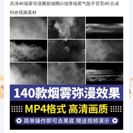
高清4K烟雾弥漫飘散烟圈白烟青烟雾气散开背景AE合成
特效视频素材