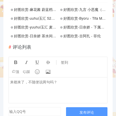
好图欣赏-麻花酱 蔚蓝档案 龙华妃咲
好图欣赏-九言 小恶魔（11月11打赏群资源预览）
好图欣赏-uuhui玉汇 520特辑 新婚的妻子
好图欣赏-Byoru - Tifa Mooncake
好图欣赏-yuuhui玉汇 麦当劳的女服务员 149P（预览）
好图欣赏-日奈娇 - 下属的太太
好图欣赏-日奈娇 茶水间（部分图片）
好图欣赏-古阿扎 - 菲伦
评论列表




签到


顶
踩
发布评论