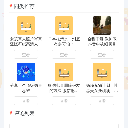
同类推荐
女孩真人照片写真
日本核污水，到底
全程干货,教你做
竖版壁纸高清人物
有多可怕？
抖音中视频项目
图库图片ps素材图
集 系列
查看
查看
查看
分享十个顶级销售
微信批量删除好友
揭秘尤物计划：性
思维
的方法 微信批量
感美女变现项目真
删除聊天记录技巧
相及危害！想赚钱
先了解这些！
查看
查看
查看
评论列表