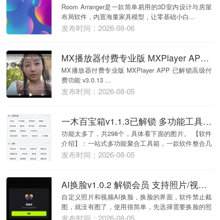
Room Arranger是一款简单易用的3D室内设计与房屋
布局软件，内置海量家具模型，让零基础小白...
发布时间：2026-08-06
MX播放器付费专业版 MXPlayer APP 已解锁高级付费功能 v3.0.13
MX播放器付费专业版 MXPlayer APP 已解锁高级付
费功能 v3.0.13 ...
发布时间：2026-08-05
一木百宝箱v1.1.3已解锁 多功能工具箱 共298个功能
功能太多了，共298个，具体看下面的图片。 【软件
介绍】：一站式多功能聚合工具箱，一款软件整合几
百种...
发布时间：2026-08-05
AI换脸v1.0.2 解锁会员 支持照片/视频换脸
自定义照片和视频AI换脸，换脸的界面，软件禁止截
图，就没有图了，使用很简单，先选择需要换脸的照
片或视...
发布时间：2026-08-05