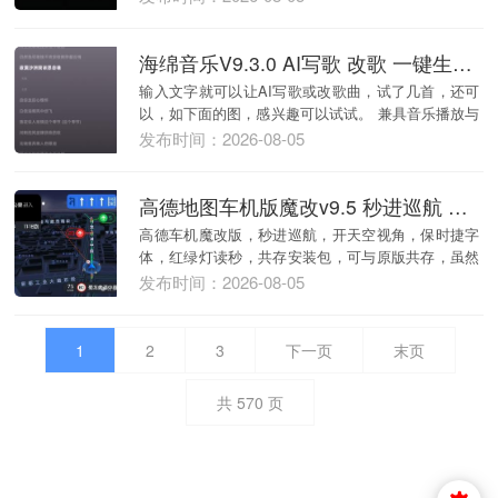
海绵音乐V9.3.0 AI写歌 改歌 一键生成原创歌曲
输入文字就可以让AI写歌或改歌曲，试了几首，还可
以，如下面的图，感兴趣可以试试。 兼具音乐播放与
AI...
发布时间：2026-08-05
高德地图车机版魔改v9.5 秒进巡航 开天空视角 保时捷字体
高德车机魔改版，秒进巡航，开天空视角，保时捷字
体，红绿灯读秒，共存安装包，可与原版共存，虽然
是车机版...
发布时间：2026-08-05
1
2
3
下一页
末页
共
570
页