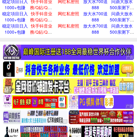
稳定項目日入
的qq名片
快手钭音业
网红私密照
放大水700送
问鼎大放水
1000+包賺
務/Q鉆/Q贊/
888
500亲测下分
稳定項目日入
快手钭音业
全网低價
网红私密照
放大水700送
问鼎大放水
3w
1000+包賺
務/Q鉆/Q贊/
888
500亲测下分
稳定項目日入
快手钭音业
全网低價
网红私密照
放大水700送
问鼎大放水
3w
1000+包賺
務/Q鉆/Q贊/
888
500亲测下分
全网低價
3w