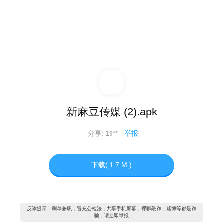
新麻豆传媒 (2).apk
分享:
19**
举报
下载( 1.7 M )
反诈提示：刷单兼职，冒充公检法，共享手机屏幕，裸聊敲诈，赌博等都是诈
骗，请立即举报