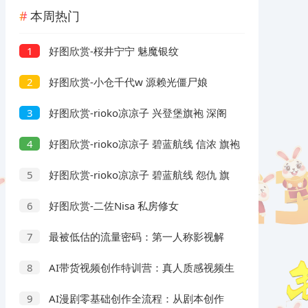
本周热门
好图欣赏-桜井宁宁 魅魔银纹
1
好图欣赏-小仓千代w 源赖光僵尸娘
2
好图欣赏-rioko凉凉子 兴登堡旗袍 深阁
3
舞戏
好图欣赏-rioko凉凉子 碧蓝航线 信浓 旗袍
4
相融一梦
好图欣赏-rioko凉凉子 碧蓝航线 怨仇 旗
5
袍 杯盏盈芳华
好图欣赏-二佐Nisa 私房修女
6
最被低估的流量密码：第一人称影视解
7
说，条条爆款100w+！【保姆级教学】
AI带货视频创作特训营：真人质感视频生
8
成教程，多品类带货案例与运营矩阵教学
AI漫剧零基础创作全流程：从剧本创作
9