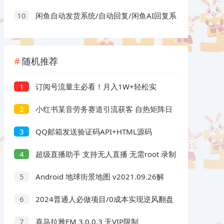
到分镜剪辑，全套提示词模板直接落地出片
闲鱼自动发货系统/自动回复/闲鱼AI回复系
10
统源码
随机推荐
订阅号流量主必看！月入1W+轻松实
1
现！一键生成爆款文章，快速起号。
小红书某音劳务赛道引流获客 自热矩阵日
2
引200+
QQ邮箱发送验证码API+HTML源码
3
超级直播助手 支持无人直播 无需root 录制
4
播
Android 地球街景地图 v2021.09.26解
5
锁会员版
2024普通人必做项目/0成本实现逆风翻盘
6
喜马拉雅FM 3.0.0.3 无VIP限制
7