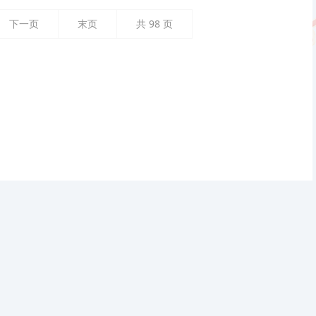
下一页
末页
共
98
页