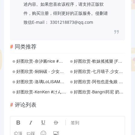
述内容。如果您喜欢该程序，请支持正版软
件，购买注册，得到更好的正版服务。侵删请
致信E-mail： 3301218873@qq.com
同类推荐
好图欣赏-奈汐酱nice #云溪溪 - 香颂
好图欣赏-軟妹搖搖樂 [Fantia] - 2024年1月订阅（2月9打赏群资源）
好图欣赏-焖焖碳 - 少女前线 索米 泳装
好图欣赏-七月喵子.少女心事
好图欣赏-洛璃LoLiSAMA - 情人节大帝
好图欣赏-阿包也是兔娘 - 尾张
好图欣赏-KenKen #けん研 – Gold Photobook
好图欣赏-Bangni邦尼 奶牛妹妹
评论列表




签到


顶
踩