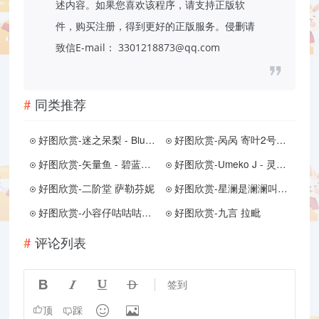
述内容。如果您喜欢该程序，请支持正版软
件，购买注册，得到更好的正版服务。侵删请
致信E-mail： 3301218873@qq.com
同类推荐
好图欣赏-迷之呆梨 - Blue蓝色
好图欣赏-呙呙 寄叶2号B型
好图欣赏-矢量鱼 - 碧蓝航线 塔什干
好图欣赏-Umeko J - 灵蝶 Psylocke
好图欣赏-二阶堂 萨勒芬妮
好图欣赏-星澜是澜澜叫澜妹呀 约尔红毛衣（8月27打赏群资源）
好图欣赏-小容仔咕咕咕w - 一只龙娘
好图欣赏-九言 拉毗
评论列表




签到


顶
踩