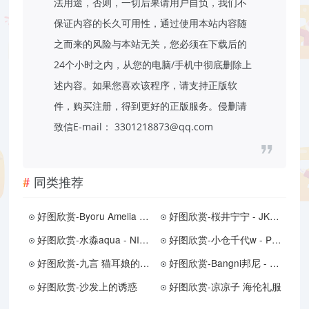
法用途，否则，一切后果请用户自负，我们不
保证内容的长久可用性，通过使用本站内容随
之而来的风险与本站无关，您必须在下载后的
24个小时之内，从您的电脑/手机中彻底删除上
述内容。如果您喜欢该程序，请支持正版软
件，购买注册，得到更好的正版服务。侵删请
致信E-mail： 3301218873@qq.com
同类推荐
好图欣赏-Byoru Amelia Watson Hololive
好图欣赏-桜井宁宁 - JK制服
好图欣赏-水淼aqua - NIKKE 毒蛇
好图欣赏-小仓千代w - Patreon订阅 卯月桃子
好图欣赏-九言 猫耳娘的裙底
好图欣赏-Bangni邦尼 - 油润恶魔
好图欣赏-沙发上的诱惑
好图欣赏-凉凉子 海伦礼服