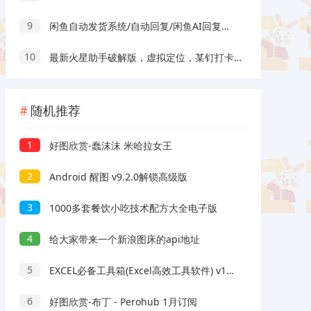
9
闲鱼自动发货系统/自动回复/闲鱼AI回复系统源码
10
最新火星助手破解版，虚拟定位，某钉打卡利器
随机推荐
1
好图欣赏-蠢沫沫 米哈拉女王
2
Android 醒图 v9.2.0解锁高级版
3
1000多套餐饮小吃技术配方大全电子版
4
给大家带来一个新浪图床的api地址
5
EXCEL必备工具箱(Excel高效工具软件) v19.20 免费版
6
好图欣赏-布丁 - Perohub 1月订阅