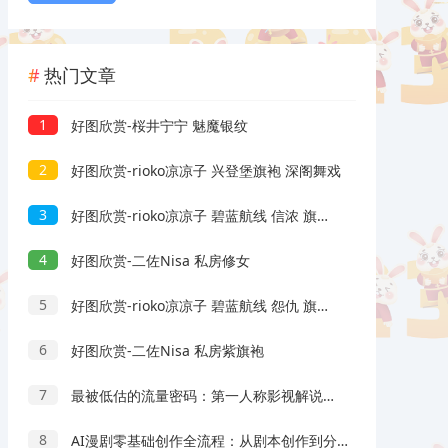
热门文章
1
好图欣赏-桜井宁宁 魅魔银纹
2
好图欣赏-rioko凉凉子 兴登堡旗袍 深阁舞戏
3
好图欣赏-rioko凉凉子 碧蓝航线 信浓 旗袍 相融一梦
4
好图欣赏-二佐Nisa 私房修女
5
好图欣赏-rioko凉凉子 碧蓝航线 怨仇 旗袍 杯盏盈芳华
6
好图欣赏-二佐Nisa 私房紫旗袍
7
最被低估的流量密码：第一人称影视解说，条条爆款100w+！【保姆级教学】
8
AI漫剧零基础创作全流程：从剧本创作到分镜剪辑，全套提示词模板直接落地出片