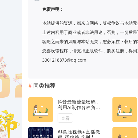
免责声明：
本站提供的资源，都来自网络，版权争议与本站无
上述内容用于商业或者非法用途，否则，一切后果
容随之而来的风险与本站无关，您必须在下载后的
您喜欢该程序，请支持正版软件，购买注册，得到更
3301218873@qq.com
同类推荐
抖音最新流量密码，
利用AI制作各种角色
唱歌视频（包含详细
的音频制作教程）
查看
AI换脸视频+直播教
程 帮你换成别人的