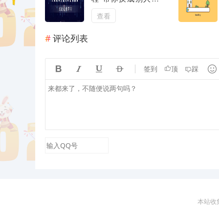
模样还能实时直播撸
钱 (教程+配套资料)
查看
评论列表





签到
顶
踩
本站收集