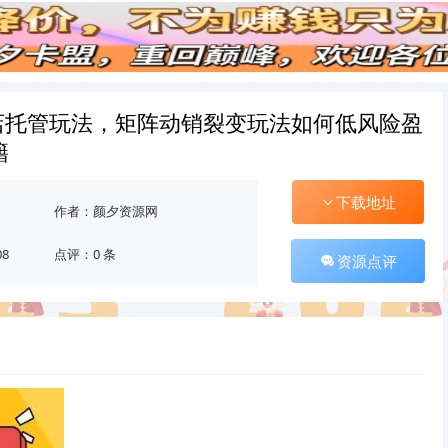
店托管玩法，矩阵动销裂变玩法如何低风险盈
籍
下载地址
作者：颜夕资源网
08
点评：0 条
资源点评