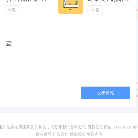
单一结，秒款
晰的独立站+Google
SEO工作流
查看
查看

发布评论
的信息若侵害到您的利益，请联系我们删除处理,侵权处理邮箱 3301218873@q
侵权处理
广告合作
我要投稿
版权声明