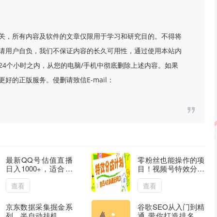
关，所有内容及软件的文章仅限用于学习和研究目的。不得将
请用户自负，我们不保证内容的长久可用性，通过使用本站内
24个小时之内，从您的电脑/手机中彻底删除上述内容。如果
好的正版服务。侵删请致信E-mail：
最新QQ号估值直播
零粉丝也能操作的项
日入1000+，适合小
目！视频号特效分成
白【附完整软件 + 视
计划，普通人的躺赚
频教学】
新风口
查看
查看
京东数据采集掘金系
谷歌SEO从入门到精
列，半自动挂机，一
通 带你打造排名 清