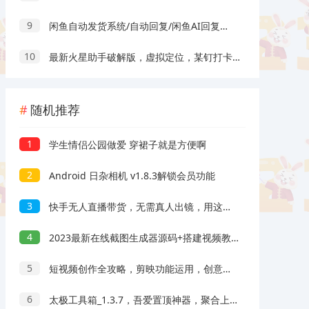
9
闲鱼自动发货系统/自动回复/闲鱼AI回复系统源码
10
最新火星助手破解版，虚拟定位，某钉打卡利器
随机推荐
1
学生情侣公园做爱 穿裙子就是方便啊
2
Android 日杂相机 v1.8.3解锁会员功能
3
快手无人直播带货，无需真人出镜，用这个方法，月入5W+（附详细教程）
4
2023最新在线截图生成器源码+搭建视频教程，支持电脑和手机端在线制作生成
5
短视频创作全攻略，剪映功能运用，创意拍摄与特效制作
6
太极工具箱_1.3.7，吾爱置顶神器，聚合上百小工具