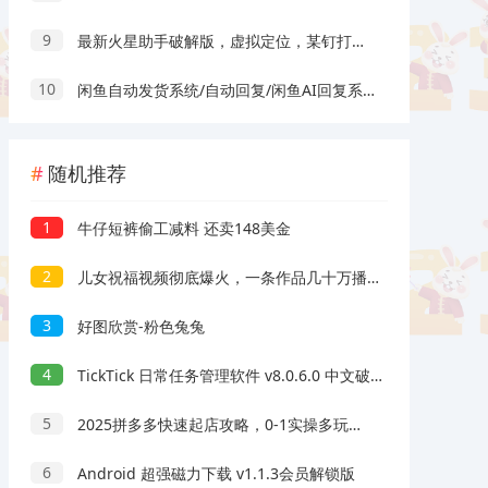
9
最新火星助手破解版，虚拟定位，某钉打卡利器
10
闲鱼自动发货系统/自动回复/闲鱼AI回复系统源码
随机推荐
1
牛仔短裤偷工减料 还卖148美金
2
儿女祝福视频彻底爆火，一条作品几十万播放，2023年一定要抓住银发经济新风口
3
好图欣赏-粉色兔兔
4
TickTick 日常任务管理软件 v8.0.6.0 中文破解版
5
2025拼多多快速起店攻略，0-1实操多玩法提升销量，助你月入万元
6
Android 超强磁力下载 v1.1.3会员解锁版