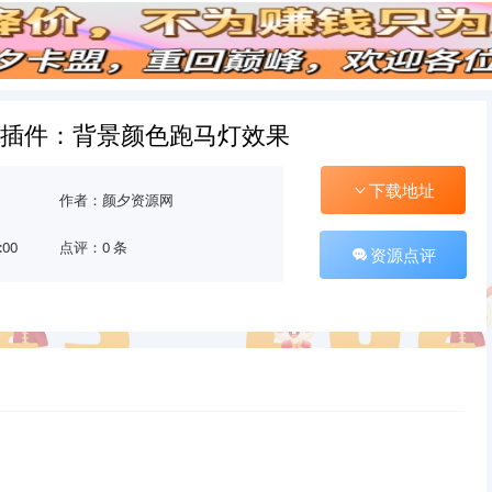
s原创插件：背景颜色跑马灯效果
下载地址
作者：颜夕资源网
:00
点评：0 条
资源点评
。