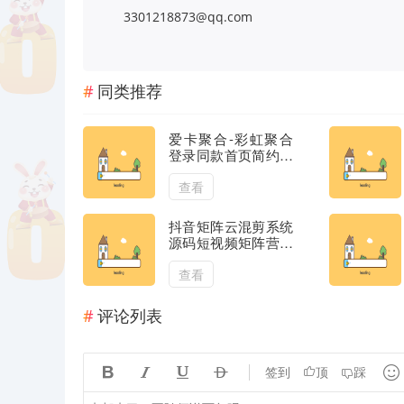
3301218873@qq.com
同类推荐
爱卡聚合-彩虹聚合
登录同款首页简约模
板,免签API聚合登录
系统
查看
抖音矩阵云混剪系统
源码短视频矩阵营销
系统V2.3.0（免授权
版）
查看
评论列表





签到
顶
踩