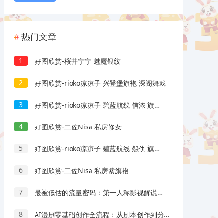
热门文章
1
好图欣赏-桜井宁宁 魅魔银纹
2
好图欣赏-rioko凉凉子 兴登堡旗袍 深阁舞戏
3
好图欣赏-rioko凉凉子 碧蓝航线 信浓 旗袍 相融一梦
4
好图欣赏-二佐Nisa 私房修女
5
好图欣赏-rioko凉凉子 碧蓝航线 怨仇 旗袍 杯盏盈芳华
6
好图欣赏-二佐Nisa 私房紫旗袍
7
最被低估的流量密码：第一人称影视解说，条条爆款100w+！【保姆级教学】
8
AI漫剧零基础创作全流程：从剧本创作到分镜剪辑，全套提示词模板直接落地出片