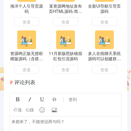
海洋个人引导页源
某资源网地址发布
全新UI导航引导页
码
页HTML源码-简洁
源码
美观
查看
查看
查看
资源哟正版无授权
11月新版照妖镜假
多人在线聊天系统
模版源码（含搭建
红包引流源码
源码可以创建群，
教程）
视频，语音
查看
查看
查看
评论列表




签到


顶
踩