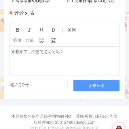
淘票票抽8元电影票
工商银行app撸13元活动
评论列表




签到


顶
踩
发布评论
本站收集的信息若侵害到您的利益，请联系我们删除处理,侵
权处理邮箱 3301218873@qq.com
侵权处理
广告合作
我要投稿
版权声明