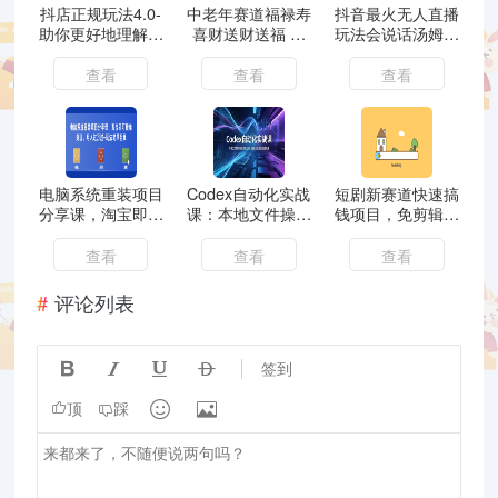
抖店正规玩法4.0-
中老年赛道福禄寿
抖音最火无人直播
助你更好地理解和
喜财送财送福 每
玩法会说话汤姆猫
应对电商抖店的运
日轻松十分钟 月
弹幕礼物互动小游
营（更新）
赚米1W+ 抓紧
戏（游戏软件+开
查看
查看
查看
冲！退休金主最爱
播教程)
电脑系统重装项目
Codex自动化实战
短剧新赛道快速搞
分享课，淘宝即可
课：本地文件操控
钱项目，免剪辑、
接单变现，月入过
网站开发上线，智
可收徒、日产
万过+玩法简单粗
能记忆任务批量处
300+
查看
查看
查看
暴
理
评论列表




签到


顶
踩