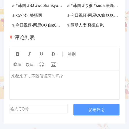
#韩国 #BJ #woohankyung热舞视频
#韩国 #徐雅 #seoa 最新大尺度定制福利
ktv小姐 够骚啊
今日视频-网易CC白妖妖加勒比舞
今日视频-网易CC 白妖妖 定制视频
隔壁人妻 楼道自慰
评论列表




签到


顶
踩
发布评论