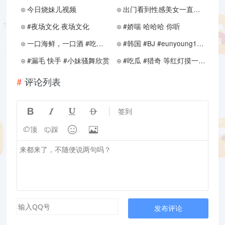
今日烧妹儿视频
出门看到性感美女一直想做的事情 #摸奶 #猎奇
#夜场文化 夜场文化
#娇喘 哈哈哈 你听
一口海鲜，一口酒 #吃瓜 #猎奇
#韩国 #BJ #eunyoung1238 比基尼 好大
#漏毛 快手 #小妹骚舞欣赏
#吃瓜 #猎奇 等红灯摸一摸大奶子
评论列表




签到


顶
踩
发布评论