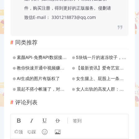
件，购买注册，得到更好的正版服务。侵删请
致信E-mail： 3301218873@qq.com
同类推荐
素颜API-免费API数据接口调用服务平台
5块钱一斤的速冻饺子，到底是用什么做的？网友：怪不得那么便宜
教你快速开通中视频赚取收益，亲测有用，有人卖5-200元一份，赚了大几万
【最新资讯】爱奇艺宣布恢复老会员高清投屏
AI生成的图片有版权了
女生腿上、屁股上一条条的橘皮组织是怎么来的？
晨起不搭小帐篷了，对男性意味着什么？会影响性能力吗？
女人出轨的高发人群：隔壁老王、 健身教练、男同事？看看你猜对没
评论列表




签到


顶
踩