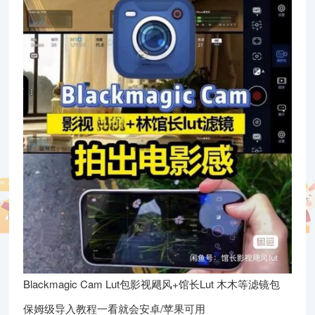
Blackmagic Cam Lut包影视飓风+馆长Lut 木木等滤镜包
保姆级导入教程一看就会安卓/苹果可用