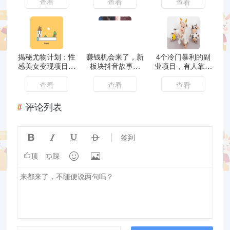
账户
查看
查看
查看
揭秘尤物计划：性
赚钱机会来了，新
4个冷门暴利的副
感美女变现项目真
板块抖音故事上
业项目，有人靠它
相及危害！想赚钱
线！
年收入20W
先了解这些！
查看
查看
查看
评论列表




签到


顶
踩