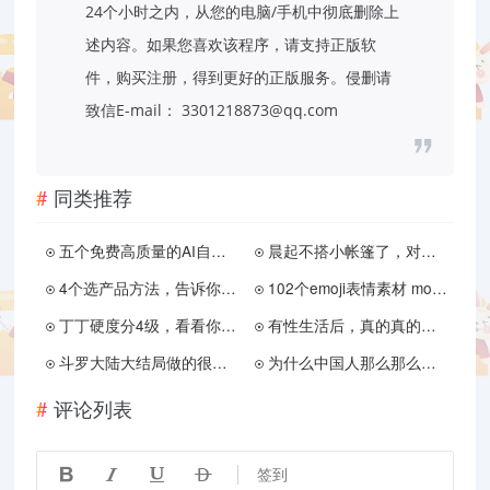
24个小时之内，从您的电脑/手机中彻底删除上
述内容。如果您喜欢该程序，请支持正版软
件，购买注册，得到更好的正版服务。侵删请
致信E-mail： 3301218873@qq.com
同类推荐
五个免费高质量的AI自动抠图工具网站
晨起不搭小帐篷了，对男性意味着什么？会影响性能力吗？
4个选产品方法，告诉你如何选好产品
102个emoji表情素材 mov格式 带通道
丁丁硬度分4级，看看你是什么水平？
有性生活后，真的真的真的不建议你买的6个东西！（推荐收藏）
斗罗大陆大结局做的很烂？收尾剧情远超小说，唐三小舞大婚好评
为什么中国人那么那么那么爱唱KTV啊？
评论列表




签到