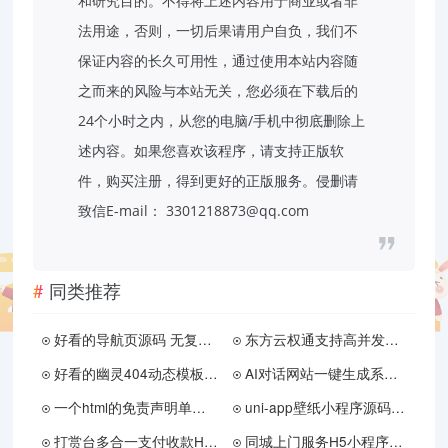
和研究目的。不得将上述内容用于商业或者非
法用途，否则，一切后果请用户自负，我们不
保证内容的长久可用性，通过使用本站内容随
之而来的风险与本站无关，您必须在下载后的
24个小时之内，从您的电脑/手机中彻底删除上
述内容。如果您喜欢该程序，请支持正版软
件，购买注册，得到更好的正版服务。侵删请
致信E-mail： 3301218873@qq.com
同类推荐
好看的导航页源码 无复杂东西
东方云权通支持高并发中小企业级商城系统源码 全开源
好看的幽灵404动态模板源码
AI对话网站一键生成系统源码
一个html的免责声明单页源码。挺好看的，简约风格 然后功能也挺全的
uni-app壁纸小程序源码无需服务器
打赏台多合一支付收款HTML源码
同城上门服务H5小程序源码