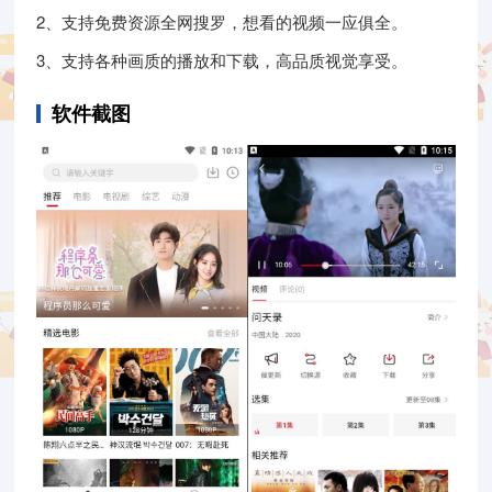
2、支持免费资源全网搜罗，想看的视频一应俱全。
3、支持各种画质的播放和下载，高品质视觉享受。
软件截图