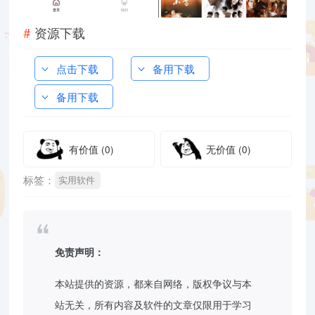
资源下载
点击下载
备用下载
备用下载
有价值
(0)
无价值
(0)
标签：
实用软件
免责声明：
本站提供的资源，都来自网络，版权争议与本
站无关，所有内容及软件的文章仅限用于学习