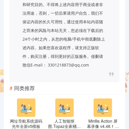
和研究目的。不得将上述内容用于商业或者非
法用途，否则，一切后果请用户自负，我们不
保证内容的长久可用性，通过使用本站内容随
之而来的风险与本站无关，您必须在下载后的
24个小时之内，从您的电脑/手机中彻底删除上
述内容。如果您喜欢该程序，请支持正版软
件，购买注册，得到更好的正版服务。侵删请
致信E-mail： 3301218873@qq.com
同类推荐
网址导航系统源码
人工智能抠
Mirillis Action 屏
光年全新v5模板
图.Topaz全家桶多
幕录像 v4.48.1 破