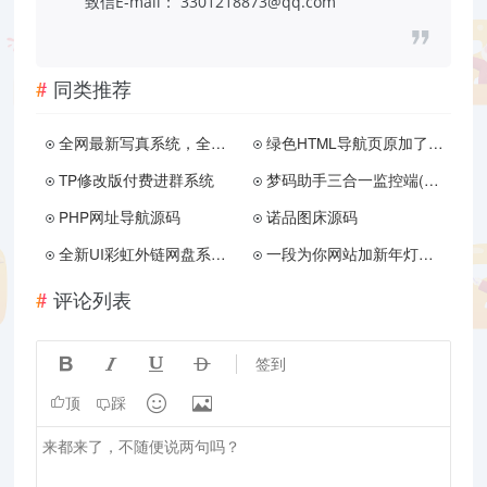
致信E-mail： 3301218873@qq.com
同类推荐
全网最新写真系统，全网首发！！！
绿色HTML导航页原加了PING
TP修改版付费进群系统
梦码助手三合一监控端(2号站)
PHP网址导航源码
诺品图床源码
全新UI彩虹外链网盘系统源码v5.6/前后端美化模板/整站+模版文件
一段为你网站加新年灯笼的代码
评论列表




签到


顶
踩