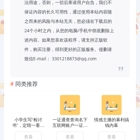
法用途，否则，一切后果请用户自负，我们不
保证内容的长久可用性，通过使用本站内容随
之而来的风险与本站无关，您必须在下载后的
24个小时之内，从您的电脑/手机中彻底删除上
述内容。如果您喜欢该程序，请支持正版软
件，购买注册，得到更好的正版服务。侵删请
致信E-mail： 3301218873@qq.com
同类推荐
小学生写“检讨
一证通查查询名下
情感主播的暴利搞
书”，定睛一看是
互联网账户一证通
钱内幕
藏头诗，真被小学
查查询名下互联网
生的机智打败了
账户
查看
查看
查看