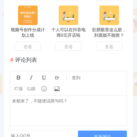
视频号创作分成计
个人可以在抖音电
肚脐眼里这么脏，
划上线
商0元开店啦
到底能不能抠？
查看
查看
查看
评论列表




签到


顶
踩
发布评论