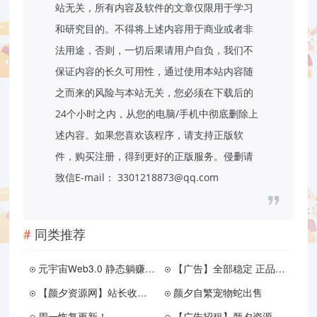
站无关，所有内容及软件的文章仅限用于学习
和研究目的。不得将上述内容用于商业或者非
法用途，否则，一切后果请用户自负，我们不
保证内容的长久可用性，通过使用本站内容随
之而来的风险与本站无关，您必须在下载后的
24个小时之内，从您的电脑/手机中彻底删除上
述内容。如果您喜欢该程序，请支持正版软
件，购买注册，得到更好的正版服务。侵删请
致信E-mail： 3301218873@qq.com
同类推荐
元宇宙Web3.0 静态躺赚永久收益项目
【广告】全部稳定 正品免税国烤香烟 价格优惠 下单就送 口感好
【颜夕资源网】站长收资源网徒弟了
颜夕自繁宠物蛇出售
周一恢复更新！
【广告招租】颜夕资源网最新广告位价格！