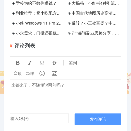
学校为啥不教你赚钱？
大揭秘：小红书4种引流思路+6种安全导流方法
副业推荐：卖小吃配方，单日收入2000+
中国古代地图历史高清地图周春秋秦汉晋南北朝隋唐宋元明清电子版
小修 Windows 11 Pro 22631.4169 轻度精简版
反转？小三变富婆？中石油董小姐的奢靡与放荡
小众需求，门槛还很低，也能日赚300+
7个靠谱副业思路分享，收入稳定可观，做完可以悄悄变富婆!
评论列表




签到


顶
踩
发布评论