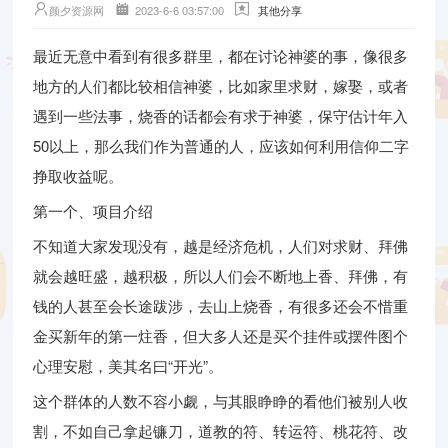
颜夕资源网
2023-6-6 03:57:00
其他分享
最近无意中看到有很多群里，都在讨论神婆的事，像很多
地方的人们都比较相信神婆，比如家里求财，嫁娶，或者
遇到一些法事，烧香的话都会有求于神婆，保守估计年入
50以上，那么我们作为普通的人，应该如何利用信仰二字
挣取收益呢。
第一个、项目介绍
不知道大家发现没有，越是经济危机，人们对求财、拜佛
就会越旺盛，越积极，所以人们会不断地上香、拜佛，有
钱的人甚至会长途跋涉，去山上烧香，有很多还会不惜重
金买新年的第一炷香，但大多人还是买个挂件或摆件图个
心理安慰，美其名曰“开光”。
这个群体的人数不容小觑，与其眼睁睁的看他们被别人收
割，不如自己拿起镰刀，道教的符、转运符、桃花符、改